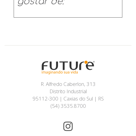
gostar de:
R. Alfredo Caberlon, 313
Distrito Industrial
95112-300 | Caxias do Sul | RS
(54) 3535.8700