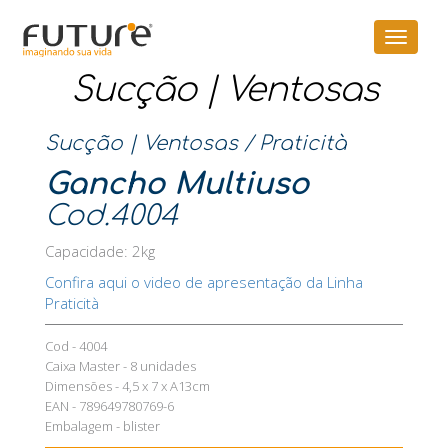
Toggle
navigat
Sucção | Ventosas
Sucção | Ventosas
/
Praticità
Gancho Multiuso
Cod.4004
Capacidade: 2kg
Confira aqui o video de apresentação da Linha
Praticità
Cod - 4004
Caixa Master - 8 unidades
Dimensões - 4,5 x 7 x A13cm
EAN - 789649780769-6
Embalagem - blister